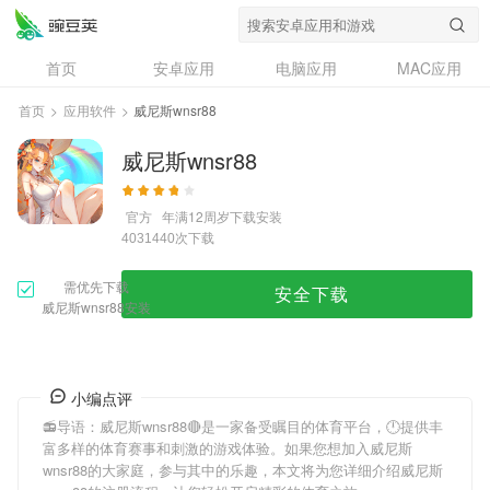
首页
安卓应用
电脑应用
MAC应用
资讯
专题
设计奖
创意应用
首页
>
应用软件
>
威尼斯wnsr88
问答
威尼斯wnsr88
官方
年满12周岁
下载安装
次下载
4031440
需优先下载
安全下载
威尼斯wnsr88安装
小编点评
📻导语：
威尼斯wnsr88
🔴是一家备受瞩目的体育平台，🕛提供丰
富多样的体育赛事和刺激的游戏体验。如果您想加入
威尼斯
wnsr88
的大家庭，参与其中的乐趣，本文将为您详细介绍
威尼斯