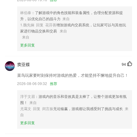
4,可以让驾考考生们快速来练习各种题目，还能将错题直接收集起来；
林伯泰
：了解游戏中的角色技能和装备属性，合理分配资源和提
5,精选图书封面、内容排版整齐、无错字、无乱码，致力于打造舒适阅读
升，以优化自己的战斗力
来自
场景。
1.魏先娴 回复 花芬善
增加游戏内交易系统，让玩家可以与其他玩
6,社区圈子更具人性化，学霸在线，干货共享，相互交流考研心得体会，
家进行物品交换和交易
来自
沟通无障碍；
来自
更多回复
威尼斯wnsr88软件优势
1.章节讲解，让你掌握更多的知识，难度强化训练，再也不怕任何的考
试。
窦亚蝶
94
2.将海量课程分为基础课、专业课、公开课、职业考证课，让您的学习之
菜鸟玩家要时刻保持对游戏的热爱，才能坚持不懈地提升自己！
旅更加方便、快捷！
2026-08-06 09:32
推荐
3.◆在线模拟养成、游戏刷题，寓教于乐
淳于文眉
：游戏内的音乐和音效真是太棒了，让整个游戏更加有氛
4.有效满足到你的不同学习需求
围！
来自
5.·主讲老师从事多年教学，经验丰富。更有中外教联合教学，为学生打
尤霭文 回复 闵言振
无论输赢，游戏都让我感受到了挑战与成长
来
造真人动画情景教学，引导孩子开口、练习纯正英语发
自
6.都在简单的操作，所有功能都可以满足大家的；
更多回复
威尼斯wnsr88更新了什么?