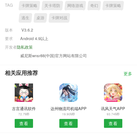
TAG
卡牌策略
关卡塔防
网络游戏
奇幻
卡牌策略
逃生
桌游
卡牌对战
版本
V3.6.2
要求
Android 4.9以上
开发者
隐私政策
威尼斯wnsr88(中国)官方网站有限公司
相关应用推荐
更多
古言通讯软件
达州物流司机端APP
讯风天气APP
72.7MB
19.90MB
93.74MB
查看
查看
查看