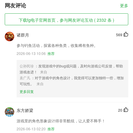
网友评论
更多
下载fg电子官网首页，参与网友评论互动 ( 2332 条 )
诸群月
569
参与钓鱼活动，探索各种鱼类，收集稀有鱼种。
2026-06-13 10:06
推荐
公孙民珍
：发现游戏中的bug或问题，及时向游戏公司反馈，帮助
游戏改进！
来自
袁广凡
：对于游戏中的角色设计，我觉得可以更加独特一些，增加
可玩性。
来自
更多回复
东方娇梁
20
游戏里的角色形象设计得非常酷炫，让人爱不释手！
2026-06-13 02:20
推荐