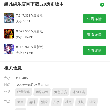
超凡娱乐官网下载520历史版本
7.347.333 V最新版
查看详情
大小 60.11
9.572.550 V最新版
查看详情
大小 9.34MB
8.982.923 V最新版
查看详情
大小 86.0MB
相关信息
大小
298.40MB
时间
2026年08月06日 21:38
分类
经营策略
网络游戏
角色扮演
辅助工具
TAG
休闲
趣味
消除
文字
社交
视频
聊天