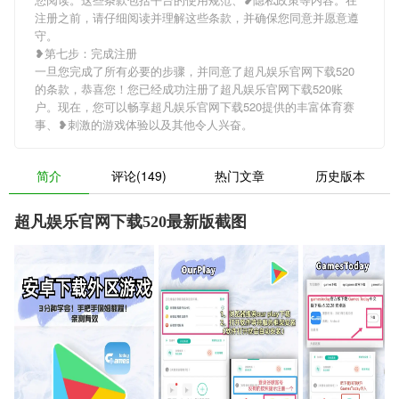
注册之前，请仔细阅读并理解这些条款，并确保您同意并愿意遵
守。
❥第七步：完成注册
一旦您完成了所有必要的步骤，并同意了超凡娱乐官网下载520
的条款，恭喜您！您已经成功注册了超凡娱乐官网下载520账
户。现在，您可以畅享超凡娱乐官网下载520提供的丰富体育赛
事、❥刺激的游戏体验以及其他令人兴奋。
简介
评论(149)
热门文章
历史版本
超凡娱乐官网下载520最新版截图