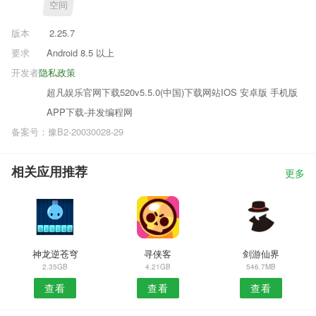
空间
版本
2.25.7
要求
Android 8.5 以上
开发者
隐私政策
超凡娱乐官网下载520v5.5.0(中国)下载网站IOS 安卓版 手机版
APP下载-并发编程网
备案号：豫B2-20030028-29
相关应用推荐
更多
神龙逆苍穹
寻侠客
剑游仙界
2.35GB
4.21GB
546.7MB
查看
查看
查看