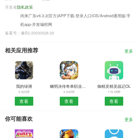
开发者
隐私政策
闲来广东v6.3.2(官方)APP下载-登录入口IOS/Android通用版/手
机app-并发编程网
备案号：豫B2-20030028-29
相关应用推荐
更多
我的绿洲
幽明决传奇单职业手游
御精灵精灵战记OL
5.92GB
5.59GB
178.5MB
查看
查看
查看
你可能喜欢
更多