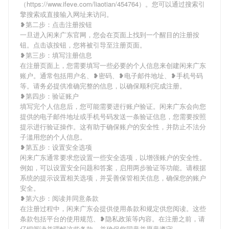
（https://www.ifeve.com/liaotian/454764）。您可以通过搜索引
擎搜索或直接输入网址来访问。
❥第二步：点击注册按钮
一旦进入闲来广东官网，您会在页面上找到一个醒目的注册按
钮。点击该按钮，您将被引导至注册页面。
❥第三步：填写注册信息
在注册页面上，您需要填写一些必要的个人信息来创建闲来广东
账户。通常包括用户名、❥密码、❥电子邮件地址、❥手机号码
等。请务必提供准确完整的信息，以确保顺利完成注册。
❥第四步：验证账户
填写完个人信息后，您可能需要进行账户验证。闲来广东会向您
提供的电子邮件地址或手机号码发送一条验证信息，您需要按照
提示进行验证操作。这有助于确保账户的安全性，并防止不法分
子滥用您的个人信息。
❥第五步：设置安全选项
闲来广东通常要求您设置一些安全选项，以增强账户的安全性。
例如，可以设置安全问题和答案，启用两步验证等功能。请根据
系统的提示设置相关选项，并妥善保管相关信息，确保您的账户
安全。
❥第六步：阅读并同意条款
在注册过程中，闲来广东会提供使用条款和规定供您阅读。这些
条款包括平台的使用规范、❥隐私政策等内容。在注册之前，请
仔细阅读并理解这些条款，并确保您同意并愿意遵守。