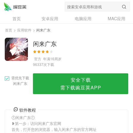
闲来广东
首页
安卓应用
电脑应用
MAC应用
资讯
专题
设计奖
创意应用
首页
>
应用软件
>
闲来广东
问答
闲来广东
官方
年满16周岁
次下载
96337
需优先下载
安全下载
闲来广东
需下载豌豆荚APP
软件教程
🕖闲来广东🕖
❥第一步：访问闲来广东官网
首先，打开您的浏览器，输入闲来广东的官方网址