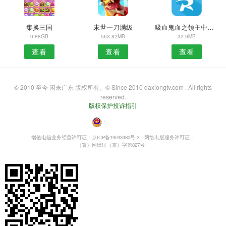
集换三国
末世一刀满级
吸血鬼血之领主中文版
0.88GB
563.82MB
32.9MB
查看
查看
查看
© 2010 至今 闲来广东 版权所有。© Since 2010 daxiongtv.com . All rights
reserved.
版权保护投诉指引
・
增值电信业务经营许可证：京ICP备19043480号-2
网络出版服务许可证：
（署）网出证（京）字第827号