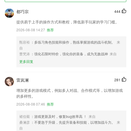
都巧宗
444
提供易于上手的操作方式和教程，降低新手玩家的学习门槛。
2026-08-08 14:27
推荐
甄容裕
：多练习角色技能和操作，熟练掌握游戏的战斗机制。
来
自
曹梵涛
：强化石限时特价，强化你的装备，成为无敌战神
来自
更多回复
雷岚澜
281
增加更多的游戏模式，例如多人对战、合作模式等，以增加游戏
的多样性。
2026-08-08 07:46
推荐
褚伯菊
：游戏更新及时，修复bug效率高 ！
来自
桑澜彦
：不要急于升级，先提升装备和技能，以增加战斗力。
来
自