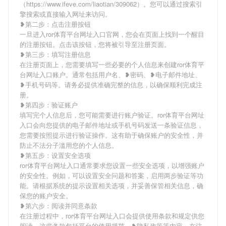
（https://www.ifeve.com/liaotian/309062）。您可以通过搜索引
擎搜索或直接输入网址来访问。
❥第二步：点击注册按钮
一旦进入ror体育平台网址入口官网，您会在页面上找到一个醒目
的注册按钮。点击该按钮，您将被引导至注册页面。
❥第三步：填写注册信息
在注册页面上，您需要填写一些必要的个人信息来创建ror体育平
台网址入口账户。通常包括用户名、❥密码、❥电子邮件地址、
❥手机号码等。请务必提供准确完整的信息，以确保顺利完成注
册。
❥第四步：验证账户
填写完个人信息后，您可能需要进行账户验证。ror体育平台网址
入口会向您提供的电子邮件地址或手机号码发送一条验证信息，
您需要按照提示进行验证操作。这有助于确保账户的安全性，并
防止不法分子滥用您的个人信息。
❥第五步：设置安全选项
ror体育平台网址入口通常要求您设置一些安全选项，以增强账户
的安全性。例如，可以设置安全问题和答案，启用两步验证等功
能。请根据系统的提示设置相关选项，并妥善保管相关信息，确
保您的账户安全。
❥第六步：阅读并同意条款
在注册过程中，ror体育平台网址入口会提供使用条款和规定供您
阅读。这些条款包括平台的使用规范、❥隐私政策等内容。在注