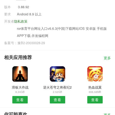
版本
3.88.92
要求
Android 8.9 以上
开发者
隐私政策
ror体育平台网址入口v6.6.3(中国)下载网站IOS 安卓版 手机版
APP下载-并发编程网
备案号：豫B2-20030028-29
相关应用推荐
更多
滑板大作战
逆火苍穹之将夜纪2
热血战翼
8.24GB
2.52GB
666.68MB
查看
查看
查看
你可能喜欢