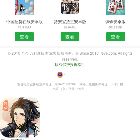
中国配货在线安卓版
货安宝货主安卓版
识蛛安卓版
73.41MB
16.64MB
52.88MB
查看
查看
查看
© 2010 至今 万利新版本游戏 版权所有。© Since 2010 ifeve.com. All rights
reserved.
版权保护投诉指引
・
增值电信业务经营许可证：京B2-201797163
网络出版服务许可证：（署）网
出证（京）字第2799号