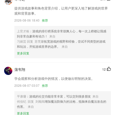
新增包装费设置
提供游戏故事和角色背景介绍，让用户更深入地了解游戏的世界
提升用户体验效果。
观和背景故事。
其他优化调整
2026-08-06 18:40
推荐
修复一个暗黑模式字体颜色问题
上官才栋
：游戏的排行榜系统非常鼓舞人心，每一次上榜都让我感
联系我们
到非常自豪和有动力！
来自
以上就是万利新版本游戏的介绍，如果您喜欢这款软件，您可以到应用商
习姬芸 回复 苏梵馨
拓宽游戏的视野和经验，尝试不同类型的游戏
店进行打分评论，说出您的使用经历，以帮助我们更好的对产品进行优化
和玩法，开拓游戏世界的边界。
来自
修改。
更多回复
蒲韦翔
12
学会观察和分析游戏中的情况，以便做出明智的决策。
2026-08-07 03:07
推荐
平康珊
：游戏的社交功能非常丰富，可以交到很多朋友
来自
何佳纪 回复 刘顺阅
增加魔法防御力的法袍，抵御来自魔法攻击的
伤害。
来自
更多回复