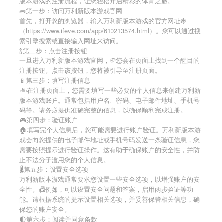
版本游戏
的注册流程，让您轻松开启精彩的体育之旅。
🧱第一步：访问万利新版本游戏官网
首先，打开您的浏览器，输入
万利新版本游戏
的官方网址🍇
（https://www.ifeve.com/app/610213574.html）。您可以通过搜
索引擎搜索或直接输入网址来访问。
🍾第二步：点击注册按钮
一旦进入
万利新版本游戏
官网，🥔您会在页面上找到一个醒目的
注册按钮。点击该按钮，您将被引导至注册页面。
📱第三步：填写注册信息
🚲在注册页面上，您需要填写一些必要的个人信息来创建
万利新
版本游戏
账户。通常包括用户名、密码、电子邮件地址、手机号
码等。请务必提供准确完整的信息，以确保顺利完成注册。
🎮第四步：验证账户
🏠填写完个人信息后，您可能需要进行账户验证。
万利新版本游
戏
会向您提供的电子邮件地址或手机号码发送一条验证信息，您
需要按照提示进行验证操作。这有助于确保账户的安全性，并防
止不法分子滥用您的个人信息。
🌡第五步：设置安全选项
万利新版本游戏
通常要求您设置一些安全选项，以增强账户的安
全性。📠例如，可以设置安全问题和答案，启用两步验证等功
能。请根据系统的提示设置相关选项，并妥善保管相关信息，确
保您的账户安全。
🌓第六步：阅读并同意条款