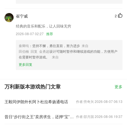
崔宁威
2
经典的音乐和配乐，让人回味无穷
2026-08-07 02:27
推荐
秦卿纯
：坚持不懈，勇往直前，努力进步
来自
田伯楠 回复 金勇超
设计可随时暂停和继续游戏的功能，方便用户
在需要时暂停游戏。
来自
更多回复
万利新版本游戏热门文章
更多
王毅同伊朗外长阿卜杜拉希扬通电话
作者:劳奇兴 2026-08-07 06:13
昔日“步行街之王”卖房求生，还押“宝”千元羽绒服
作者:邵月国 2026-08-06 19:37