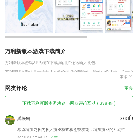
万利新版本游戏下载简介
万利新版本游戏
APP,现在下载,新用户还送新人礼包.
万利新版本游戏是一款非常有趣的模拟经营游戏，游戏中你将会去往一个
更多
城市担任这里的市长，这座城市的一切将由你来管理，你需要利用自己优
秀的经营管理能力来让这座城市变得更加的富裕繁华，在这里将会经历着
网友评论
更多
许多任务的考验来了解这款游戏。
万利新版本游戏软件特色
下载万利新版本游戏参与网友评论互动 ( 338 条 )
1,可以养殖更加的科学和轻松
奚振岩
883
2,强大的功能，根据云端数据进行办公操作，更加的安全方便；
3,学习习惯，课堂习惯，思考习惯等均得到改善
希望增加更多的多人游戏模式和竞技功能，增加游戏的互动性
2026-08-07 06:13
推荐