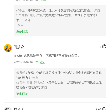
4,在线创建社群,添加社群2265好友,可以与多位社群好友在线聊天;
5,答疑互动
张蓉之
：添加成就系统，让玩家可以追求完美的游戏体验。
来自
6,支持邀请他人参与会议，预约会议室
1.桑龙鹏 回复 桑波兴
提供更多的游戏教程，帮助新手更好地上
手。
来自
万利新版本游戏软件优势
来自
1.支持真题模拟演练、日常任务练习、趣味常规赛等多种培训方式，从而
更多回复
得到更好的学习效果；
2.发布了更多的精彩视频，让小伙伴们能够了解到位。
闻莎欢
1
3.细致图标每个图标精心设计不敷衍。
游戏的成就系统完善，玩家可以不断挑战自己。
4.一机在手，完美匹配安卓手机系统，考试无忧 。
2026-08-07 02:52
推荐
5.优质北美外教互动强，带着孩子玩着学，趣味教学课件，牢牢抓住孩子
的注意力，丰富的课中小游戏，充分激发孩子上课参与感
梅振婵
：游戏中的角色设定多样且个性鲜明，每个角色都有自己独
特的魅力！
来自
6.·查看关于产品的信息，了解更多产品的功能，便于选择使用，提高使
仇贵桦 回复 符杰志
引入跨平台功能，让玩家能够在不同设备上无
用的体验
缝切换和继续游戏
来自
万利新版本游戏更新了什么?
更多回复
添加生肖图片展示
重点关注回复内容展示
华苛之
296