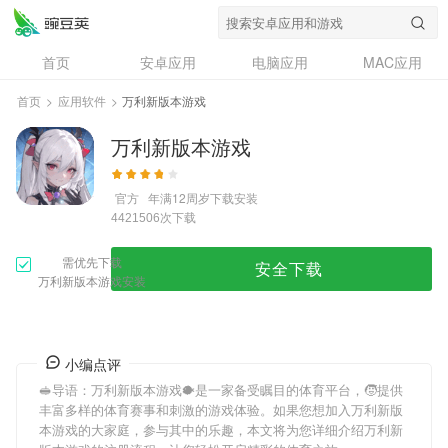
首页
安卓应用
电脑应用
MAC应用
资讯
专题
设计奖
创意应用
首页
>
应用软件
>
万利新版本游戏
问答
万利新版本游戏
官方
年满12周岁
下载安装
次下载
4421506
需优先下载
安全下载
万利新版本游戏安装
小编点评
🥪导语：
万利新版本游戏
🐡是一家备受瞩目的体育平台，🧒提供
丰富多样的体育赛事和刺激的游戏体验。如果您想加入
万利新版
本游戏
的大家庭，参与其中的乐趣，本文将为您详细介绍
万利新