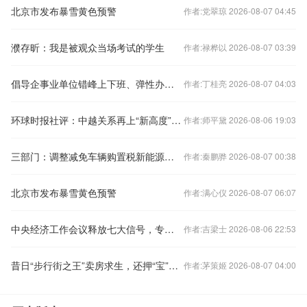
北京市发布暴雪黄色预警
作者:党翠琼 2026-08-07 04:45
濮存昕：我是被观众当场考试的学生
作者:禄桦以 2026-08-07 03:39
倡导企事业单位错峰上下班、弹性办公！北京发布七条响应措施
作者:丁桂亮 2026-08-07 04:03
环球时报社评：中越关系再上“新高度”令人期待
作者:师平黛 2026-08-06 19:03
三部门：调整减免车辆购置税新能源汽车产品技术要求
作者:秦鹏骅 2026-08-07 00:38
北京市发布暴雪黄色预警
作者:满心仪 2026-08-07 06:07
中央经济工作会议释放七大信号，专家火线解读
作者:吉梁士 2026-08-06 22:53
昔日“步行街之王”卖房求生，还押“宝”千元羽绒服
作者:茅策姬 2026-08-07 04:00